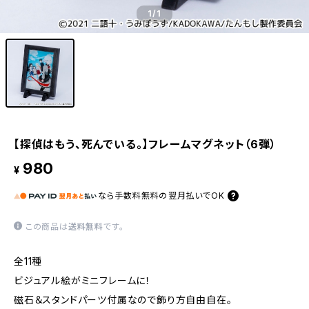
1
/1
【探偵はもう、死んでいる。】フレームマグネット（6弾）
980
¥
なら
手数料無料の
翌月払いでOK
この商品は
送料無料
です。
全11種
ビジュアル絵がミニフレームに！
磁石＆スタンドパーツ付属なので飾り方自由自在。