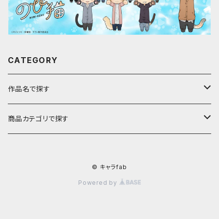
CATEGORY
作品名で探す
ア行
商品カテゴリで探す
アストロノオト
カ行
キャラfab限定描き下ろしイラスト
© キャラfab
彩澄しゅお・りりせ
家庭教師ヒットマンREBORN!
サ行
のび猫
Powered by
ありふれた職業で世界最強
ギヴン
最果てのパラディン
アクキー
タ行
じぃーぬ