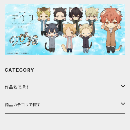
CATEGORY
作品名で探す
ア行
商品カテゴリで探す
アストロノオト
カ行
キャラfab限定描き下ろしイラスト