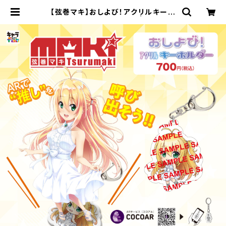
【弦巻マキ】おしよび！アクリルキーホ
ルダー 第2弾（maki2） | キャラfa
b