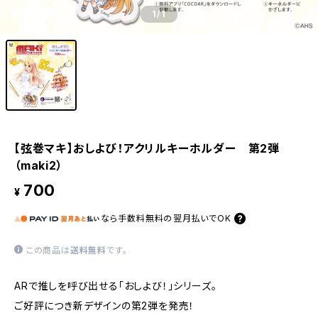
1
/1
【弦巻マキ】おしよび！アクリルキーホルダー 第2弾
（maki2）
700
¥
なら
手数料無料の
翌月払いでOK
この商品は
送料無料
です。
ARで推しを呼び出せる「おしよび！」シリーズ。
ご好評につき新デザインの第2弾を発売！