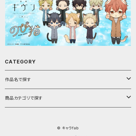
CATEGORY
作品名で探す
ア行
商品カテゴリで探す
アストロノオト
カ行
キャラfab限定描き下ろしイラスト
© キャラfab
彩澄しゅお・りりせ
家庭教師ヒットマンREBORN!
サ行
のび猫