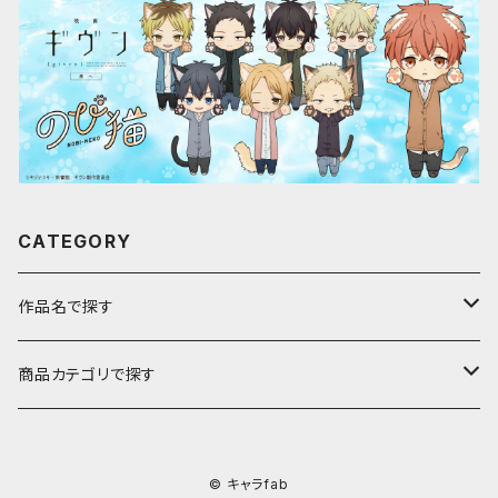
CATEGORY
作品名で探す
ア行
商品カテゴリで探す
アストロノオト
カ行
キャラfab限定描き下ろしイラスト
© キャラfab