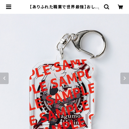
【ありふれた職業で世界最強】おしよ
び！アクリルキーホルダー（ハジメ） |
キャラfab