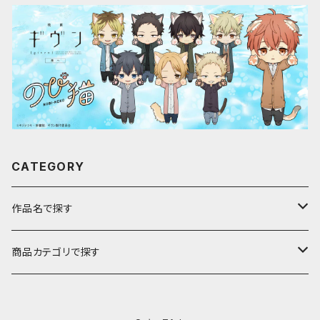
CATEGORY
作品名で探す
ア行
商品カテゴリで探す
アストロノオト
カ行
キャラfab限定描き下ろしイラスト