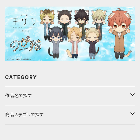
CATEGORY
作品名で探す
ア行
商品カテゴリで探す
アストロノオト
カ行
キャラfab限定描き下ろしイラスト