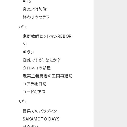
AHS
炎炎ノ消防隊
終わりのセラフ
カ行
家庭教師ヒットマンREBOR
N!
ギヴン
蜘蛛ですが、なにか？
クロネコの部屋
現実主義勇者の王国再建記
コアラ絵日記
コードギアス
サ行
最果てのパラディン
SAKAMOTO DAYS
サクガン