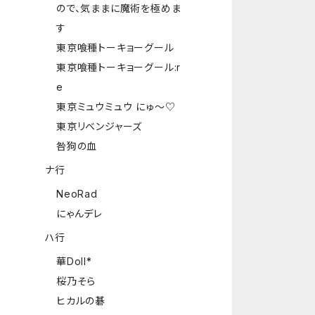
ので、気ままに魔術を極めま
す
東京喰種トーキョーグール
東京喰種トーキョーグール:r
e
東京ミュウミュウ にゅ～♡
東京リベンジャーズ
咎狗の血
ナ行
NeoRad
にゃんデレ
ハ行
華Doll*
桜乃そら
ヒカルの碁