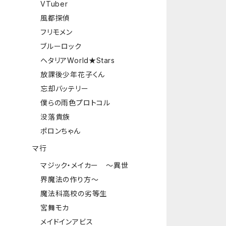
VTuber
風都探偵
フリモメン
ブルーロック
ヘタリアWorld★Stars
放課後少年花子くん
忘却バッテリー
僕らの雨色プロトコル
没落貴族
ポロンちゃん
マ行
マジック・メイカー ～異世
界魔法の作り方～
魔法科高校の劣等生
宮舞モカ
メイドインアビス