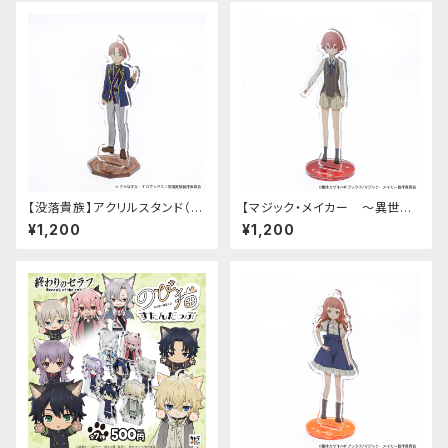
【没落貴族】アクリルスタンド（リ
【マジック・メイカー ～異世界
アム）
魔法の作り方～】アクリルスタン
¥1,200
¥1,200
ド（シオン）