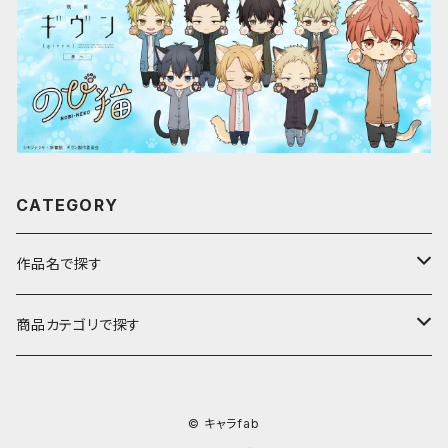
CATEGORY
作品名で探す
ア行
商品カテゴリで探す
アストロノオト
カ行
キャラfab限定描き下ろしイラスト
© キャラfab
彩澄しゅお・りりせ
家庭教師ヒットマンREBORN!
サ行
のび猫