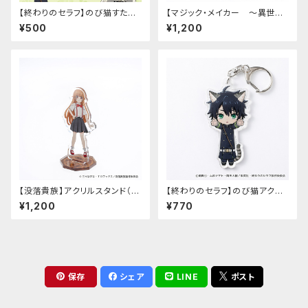
【終わりのセラフ】のび猫すたん
【マジック・メイカー ～異世界
だっぷ
魔法の作り方～】アクリルスタン
¥500
¥1,200
ド（マリー）
【没落貴族】アクリルスタンド（少
【終わりのセラフ】のび猫アクリ
女ラードーン）
ルキーホルダー（百夜優一郎）
¥1,200
¥770
保存
シェア
LINE
ポスト