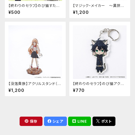
【終わりのセラフ】のび猫すたん
【マジック・メイカー ～異世界
だっぷ
魔法の作り方～】アクリルスタン
¥500
¥1,200
ド（マリー）
【没落貴族】アクリルスタンド（少
【終わりのセラフ】のび猫アクリ
女ラードーン）
ルキーホルダー（百夜優一郎）
¥1,200
¥770
保存
シェア
LINE
ポスト