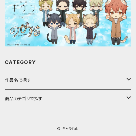
CATEGORY
作品名で探す
ア行
商品カテゴリで探す
アストロノオト
カ行
キャラfab限定描き下ろしイラスト
© キャラfab
彩澄しゅお・りりせ
家庭教師ヒットマンREBORN!
サ行
のび猫