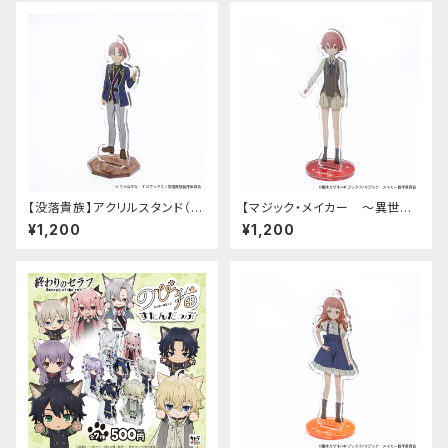
【没落貴族】アクリルスタンド（リ
【マジック・メイカー ～異世界
アム）
魔法の作り方～】アクリルスタン
¥1,200
¥1,200
ド（シオン）