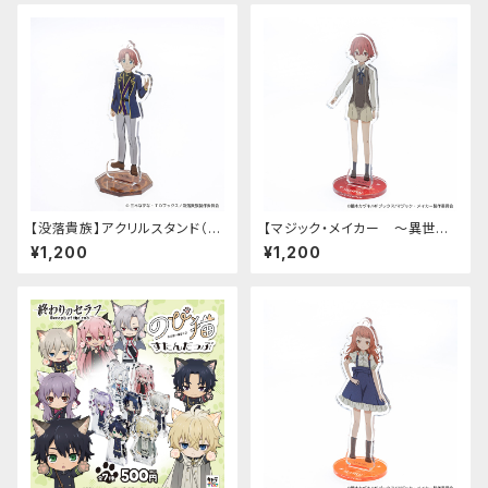
【没落貴族】アクリルスタンド（リ
【マジック・メイカー ～異世界
アム）
魔法の作り方～】アクリルスタン
¥1,200
¥1,200
ド（シオン）