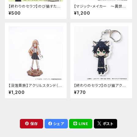
【終わりのセラフ】のび猫すたん
【マジック・メイカー ～異世界
だっぷ
魔法の作り方～】アクリルスタン
¥500
¥1,200
ド（マリー）
【没落貴族】アクリルスタンド（少
【終わりのセラフ】のび猫アクリ
女ラードーン）
ルキーホルダー（百夜優一郎）
¥1,200
¥770
保存
シェア
LINE
ポスト