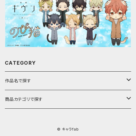
CATEGORY
作品名で探す
ア行
商品カテゴリで探す
アストロノオト
カ行
キャラfab限定描き下ろしイラスト
© キャラfab
彩澄しゅお・りりせ
家庭教師ヒットマンREBORN!
サ行
のび猫