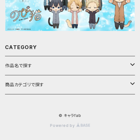
CATEGORY
作品名で探す
ア行
商品カテゴリで探す
アストロノオト
カ行
キャラfab限定描き下ろしイラスト
© キャラfab
彩澄しゅお・りりせ
家庭教師ヒットマンREBORN!
サ行
のび猫
Powered by
ありふれた職業で世界最強
ギヴン