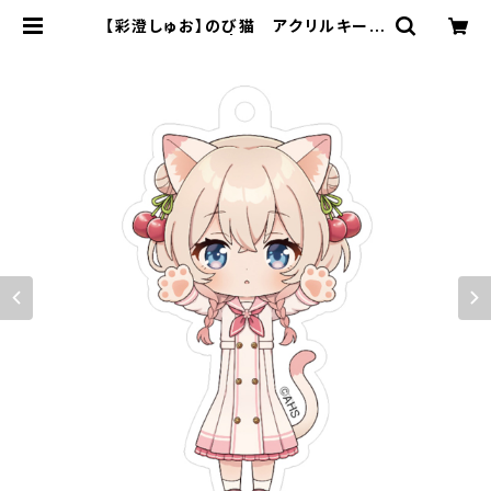
【彩澄しゅお】のび猫 アクリルキーホ
ルダー | キャラfab