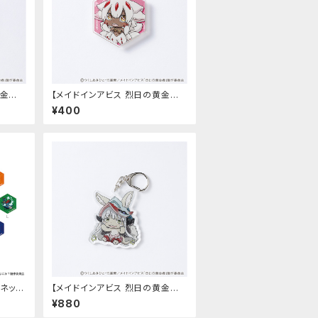
金郷】
【メイドインアビス 烈日の黄金郷】
マグネットバッジ（ファプタ）
¥400
ネット
【メイドインアビス 烈日の黄金郷】
ラメ入りアクリルキーホルダー（ナ
¥880
ナチ）