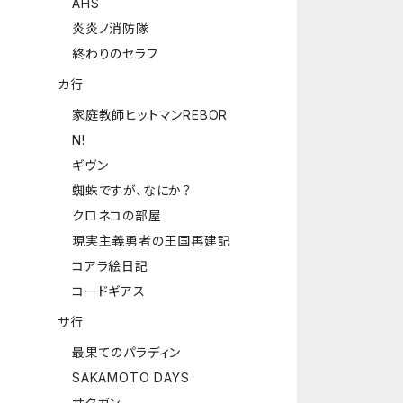
AHS
炎炎ノ消防隊
終わりのセラフ
カ行
家庭教師ヒットマンREBOR
N!
ギヴン
蜘蛛ですが、なにか？
クロネコの部屋
現実主義勇者の王国再建記
コアラ絵日記
コードギアス
サ行
最果てのパラディン
SAKAMOTO DAYS
サクガン