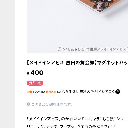
【メイドインアビス 烈日の黄金郷】マグネットバッ
400
¥
残り1点
なら
手数料無料の
翌月払いでOK
この商品は
送料無料
です。
「メイドインアビス」のかわいいミニキャラ"もち顔"シリ
リコ、レグ、ナナチ、ファプタ、ヴエコの全5種です！！