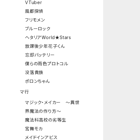
VTuber
風都探偵
フリモメン
ブルーロック
ヘタリアWorld★Stars
放課後少年花子くん
忘却バッテリー
僕らの雨色プロトコル
没落貴族
ポロンちゃん
マ行
マジック・メイカー ～異世
界魔法の作り方～
魔法科高校の劣等生
宮舞モカ
メイドインアビス