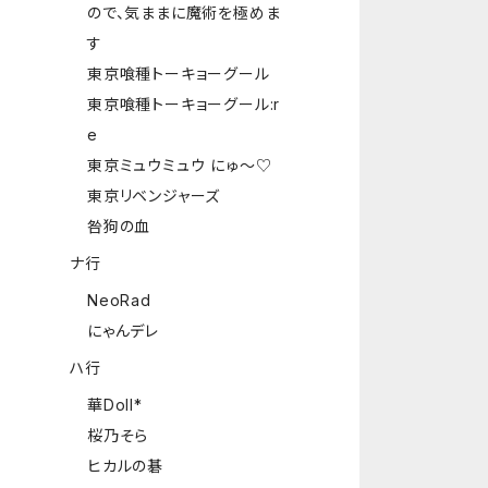
ので、気ままに魔術を極めま
す
東京喰種トーキョーグール
東京喰種トーキョーグール:r
e
東京ミュウミュウ にゅ～♡
東京リベンジャーズ
咎狗の血
ナ行
NeoRad
にゃんデレ
ハ行
華Doll*
桜乃そら
ヒカルの碁