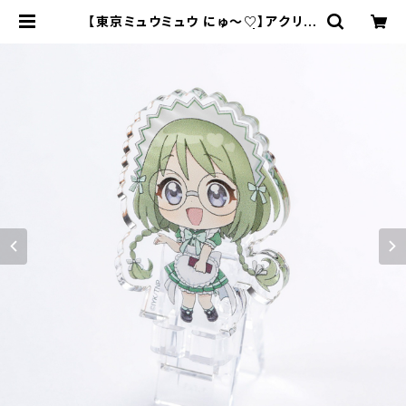
【東京ミュウミュウ にゅ〜♡】アクリル
スタンドクリップ（れたす） | キャラfa
b