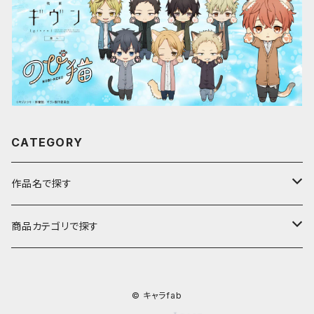
CATEGORY
作品名で探す
ア行
商品カテゴリで探す
アストロノオト
カ行
キャラfab限定描き下ろしイラスト
© キャラfab
彩澄しゅお・りりせ
家庭教師ヒットマンREBORN!
サ行
のび猫