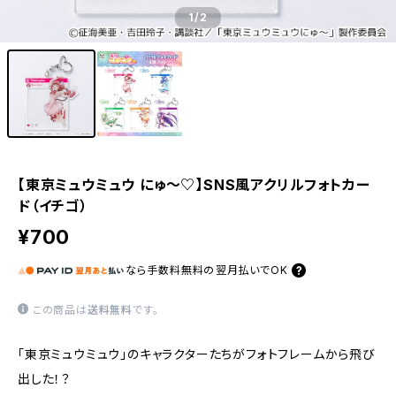
1
/2
【東京ミュウミュウ にゅ〜♡】SNS風アクリルフォトカー
ド（イチゴ）
¥700
なら
手数料無料の
翌月払いでOK
この商品は
送料無料
です。
「東京ミュウミュウ」のキャラクターたちがフォトフレームから飛び
出した！？