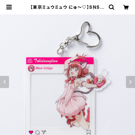
【東京ミュウミュウ にゅ〜♡】SNS風
アクリルフォトカード（イチゴ） | キャ
ラfab