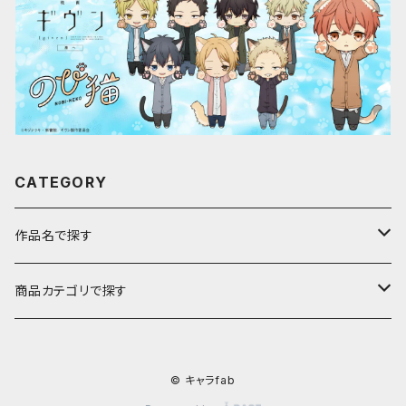
CATEGORY
作品名で探す
ア行
商品カテゴリで探す
アストロノオト
カ行
キャラfab限定描き下ろしイラスト
© キャラfab
彩澄しゅお・りりせ
家庭教師ヒットマンREBORN!
サ行
のび猫