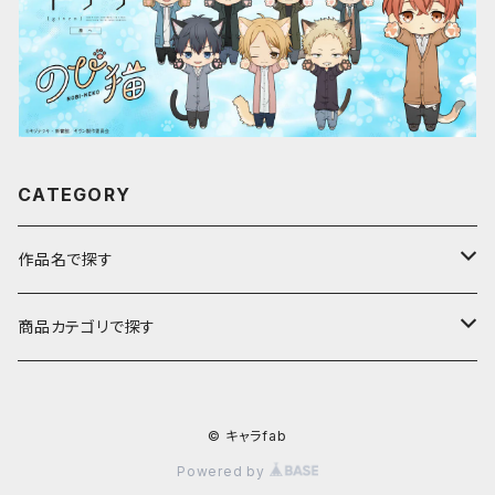
CATEGORY
作品名で探す
ア行
商品カテゴリで探す
アストロノオト
カ行
キャラfab限定描き下ろしイラスト
© キャラfab
彩澄しゅお・りりせ
家庭教師ヒットマンREBORN!
サ行
のび猫
Powered by