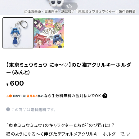
1
/2
【東京ミュウミュウ にゅ〜♡】のび猫アクリルキーホルダ
ー（みんと）
600
¥
なら
手数料無料の
翌月払いでOK
この商品は
送料無料
です。
「東京ミュウミュウ」のキャラクターたちが「のび猫」に！？
猫のようにゆる〜く伸びたデフォルメアクリルキーホルダーで、い