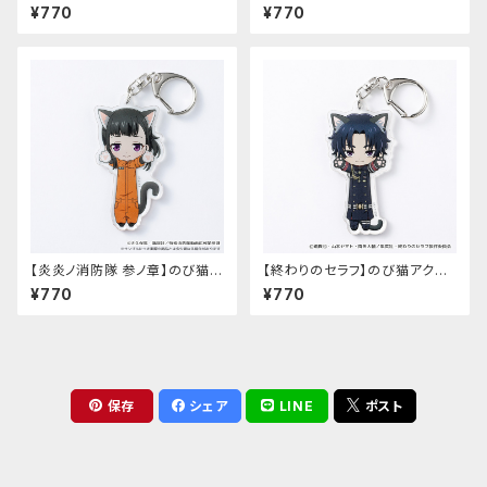
ルキーホルダー（柊シノア）
猫アクリルキーホルダー（筒井
¥770
¥770
公宏）
【炎炎ノ消防隊 参ノ章】のび猫ア
【終わりのセラフ】のび猫アクリ
クリルキーホルダー（茉希 尾瀬）
ルキーホルダー（一瀬グレン）
¥770
¥770
保存
シェア
LINE
ポスト