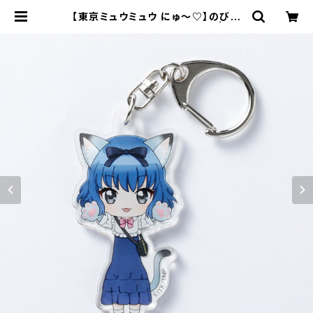
【東京ミュウミュウ にゅ〜♡】のび猫
アクリルキーホルダー（みんと） | キャ
ラfab