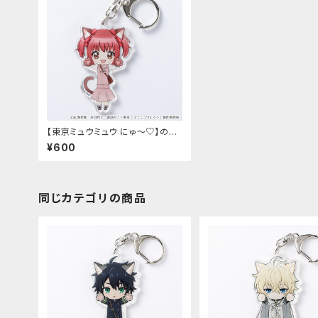
【東京ミュウミュウ にゅ〜♡】のび
猫アクリルキーホルダー（いちご）
¥600
同じカテゴリの商品