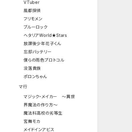
VTuber
風都探偵
フリモメン
ブルーロック
ヘタリアWorld★Stars
放課後少年花子くん
忘却バッテリー
僕らの雨色プロトコル
没落貴族
ポロンちゃん
マ行
マジック・メイカー ～異世
界魔法の作り方～
魔法科高校の劣等生
宮舞モカ
メイドインアビス