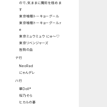
ので、気ままに魔術を極めま
す
東京喰種トーキョーグール
東京喰種トーキョーグール:r
e
東京ミュウミュウ にゅ～♡
東京リベンジャーズ
咎狗の血
ナ行
NeoRad
にゃんデレ
ハ行
華Doll*
桜乃そら
ヒカルの碁