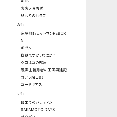
AHS
炎炎ノ消防隊
終わりのセラフ
カ行
家庭教師ヒットマンREBOR
N!
ギヴン
蜘蛛ですが、なにか？
クロネコの部屋
現実主義勇者の王国再建記
コアラ絵日記
コードギアス
サ行
最果てのパラディン
SAKAMOTO DAYS
サクガン