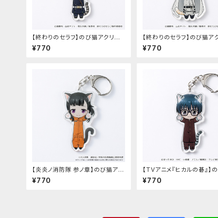
【終わりのセラフ】のび猫アクリル
【終わりのセラフ】のび猫ア
キーホルダー（百夜優一郎）
キーホルダー（百夜ミカエラ
¥770
¥770
【炎炎ノ消防隊 参ノ章】のび猫アク
【TVアニメ『ヒカルの碁』】
リルキーホルダー（茉希 尾瀬）
アクリルキーホルダー（筒井
¥770
¥770