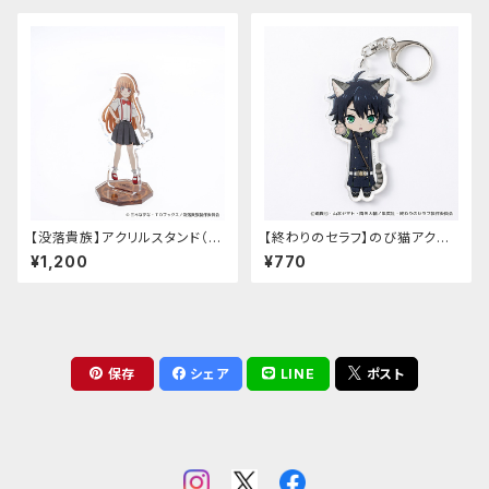
【没落貴族】アクリルスタンド（少
【終わりのセラフ】のび猫アクリ
女ラードーン）
ルキーホルダー（百夜優一郎）
¥1,200
¥770
保存
シェア
LINE
ポスト