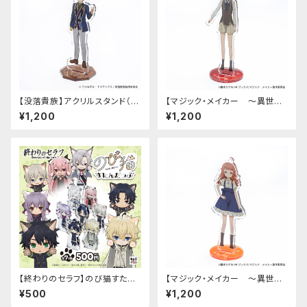
【没落貴族】アクリルスタンド（リ
【マジック・メイカー ～異世界
アム）
魔法の作り方～】アクリルスタン
¥1,200
¥1,200
ド（シオン）
【終わりのセラフ】のび猫すたん
【マジック・メイカー ～異世界
だっぷ
魔法の作り方～】アクリルスタン
¥500
¥1,200
ド（マリー）