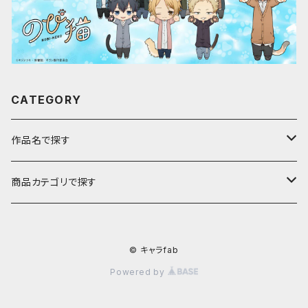
CATEGORY
作品名で探す
ア行
商品カテゴリで探す
アストロノオト
カ行
キャラfab限定描き下ろしイラスト
© キャラfab
彩澄しゅお・りりせ
家庭教師ヒットマンREBORN!
サ行
のび猫
Powered by
ありふれた職業で世界最強
ギヴン
最果てのパラディン
アクキー
タ行
じぃーぬ