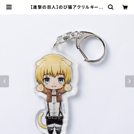
【進撃の巨人】のび猫アクリルキーホ
ルダー（アルミン） | キャラfab