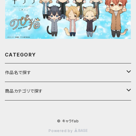
CATEGORY
作品名で探す
ア行
商品カテゴリで探す
アストロノオト
カ行
キャラfab限定描き下ろしイラスト
© キャラfab
彩澄しゅお・りりせ
家庭教師ヒットマンREBORN!
サ行
のび猫
Powered by