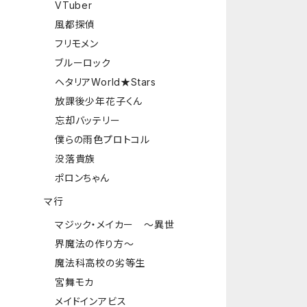
VTuber
風都探偵
フリモメン
ブルーロック
ヘタリアWorld★Stars
放課後少年花子くん
忘却バッテリー
僕らの雨色プロトコル
没落貴族
ポロンちゃん
マ行
マジック・メイカー ～異世
界魔法の作り方～
魔法科高校の劣等生
宮舞モカ
メイドインアビス