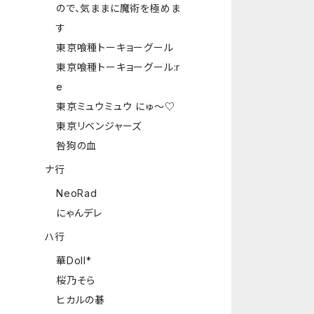
ので、気ままに魔術を極めま
す
東京喰種トーキョーグール
東京喰種トーキョーグール:r
e
東京ミュウミュウ にゅ～♡
東京リベンジャーズ
咎狗の血
ナ行
NeoRad
にゃんデレ
ハ行
華Doll*
桜乃そら
ヒカルの碁