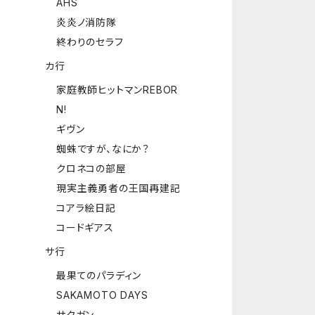
AHS
炎炎ノ消防隊
終わりのセラフ
カ行
家庭教師ヒットマンREBOR
N!
ギヴン
蜘蛛ですが、なにか？
クロネコの部屋
現実主義勇者の王国再建記
コアラ絵日記
コードギアス
サ行
最果てのパラディン
SAKAMOTO DAYS
サクガン