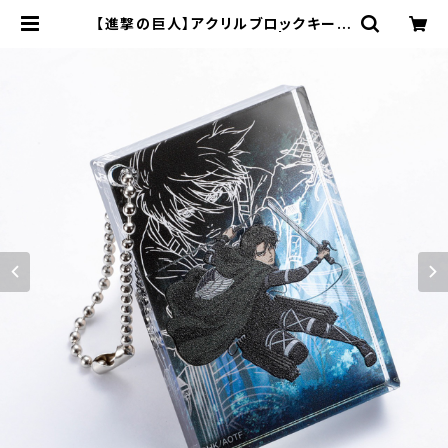
【進撃の巨人】アクリルブロックキーホ
ルダー（ミカサ＆リヴァイ） | キャラfa
b