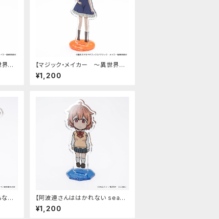
世界魔
【マジック・メイカー ～異世界魔
ンド
法の作り方～】アクリルスタンド
¥1,200
（マリー）
らない
【阿波連さんははかれない seaso
ました
n2】アクリルスタンド（大城みつき）
¥1,200
ド（ファ