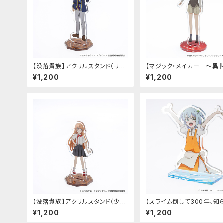
【没落貴族】アクリルスタンド（リア
【マジック・メイカー ～異
ム）
法の作り方～】アクリルスタ
¥1,200
¥1,200
（シオン）
【没落貴族】アクリルスタンド（少女
【スライム倒して300年、知
ラードーン）
うちにレベルMAXになって
¥1,200
¥1,200
～そのに～】アクリルスタン