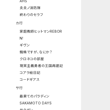
AHS
炎炎ノ消防隊
終わりのセラフ
カ行
家庭教師ヒットマンREBOR
N!
ギヴン
蜘蛛ですが、なにか？
クロネコの部屋
現実主義勇者の王国再建記
コアラ絵日記
コードギアス
サ行
最果てのパラディン
SAKAMOTO DAYS
サクガン