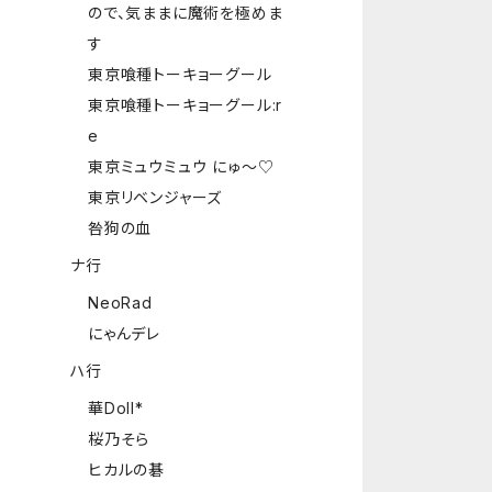
ので、気ままに魔術を極めま
す
東京喰種トーキョーグール
東京喰種トーキョーグール:r
e
東京ミュウミュウ にゅ～♡
東京リベンジャーズ
咎狗の血
ナ行
NeoRad
にゃんデレ
ハ行
華Doll*
桜乃そら
ヒカルの碁