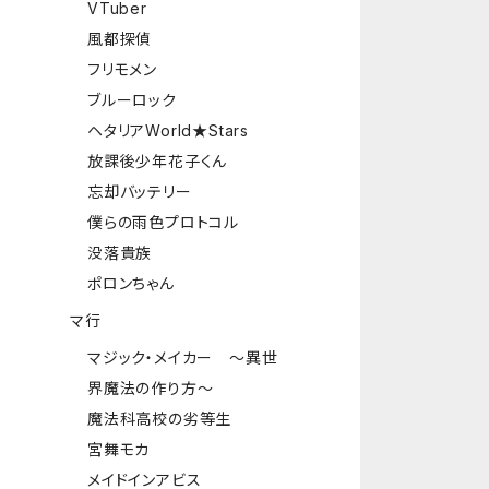
VTuber
風都探偵
フリモメン
ブルーロック
ヘタリアWorld★Stars
放課後少年花子くん
忘却バッテリー
僕らの雨色プロトコル
没落貴族
ポロンちゃん
マ行
マジック・メイカー ～異世
界魔法の作り方～
魔法科高校の劣等生
宮舞モカ
メイドインアビス