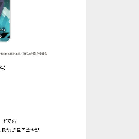
斗）
ードです。
、長嶺 流星の全6種！