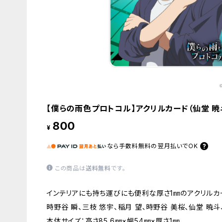
【僕らの雨色プロトコル】アクリルカード（仙堂 暁
800
¥
なら
手数料無料の
翌月払いでOK
この商品は
送料無料
です。
インテリアにも持ち運びにも便利な厚さ1㎜のアクリルカ
時野谷 瞬、三枝 悠宇、稲月 望、時野谷 美桜、仙堂 暁斗
本体サイズ：高さ85.6㎜×幅54㎜×厚さ1㎜