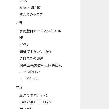
AHS
炎炎ノ消防隊
終わりのセラフ
カ行
家庭教師ヒットマンREBOR
N!
ギヴン
蜘蛛ですが、なにか？
クロネコの部屋
現実主義勇者の王国再建記
コアラ絵日記
コードギアス
サ行
最果てのパラディン
SAKAMOTO DAYS
サクガン