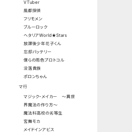
VTuber
風都探偵
フリモメン
ブルーロック
ヘタリアWorld★Stars
放課後少年花子くん
忘却バッテリー
僕らの雨色プロトコル
没落貴族
ポロンちゃん
マ行
マジック・メイカー ～異世
界魔法の作り方～
魔法科高校の劣等生
宮舞モカ
メイドインアビス