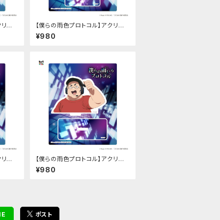
クリル
【僕らの雨色プロトコル】アクリル
スタンド（稲月 望）
¥980
クリル
【僕らの雨色プロトコル】アクリル
スタンド（長嶺 流星）
¥980
NE
ポスト