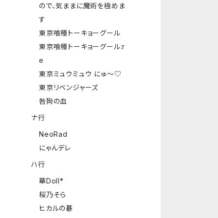
ので、気ままに魔術を極めま
す
東京喰種トーキョーグール
東京喰種トーキョーグール:r
e
東京ミュウミュウ にゅ～♡
東京リベンジャーズ
咎狗の血
ナ行
NeoRad
にゃんデレ
ハ行
華Doll*
桜乃そら
ヒカルの碁