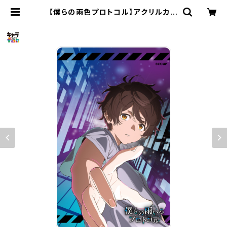
【僕らの雨色プロトコル】アクリルカー
ド（時野谷 瞬） | キャラfab