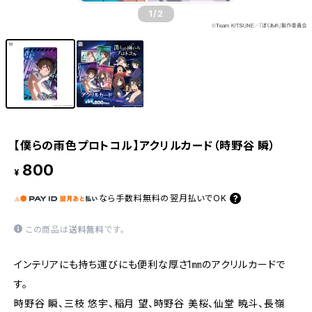
1
/2
【僕らの雨色プロトコル】アクリルカード（時野谷 瞬）
800
¥
なら
手数料無料の
翌月払いでOK
この商品は
送料無料
です。
インテリアにも持ち運びにも便利な厚さ1㎜のアクリルカードで
す。
時野谷 瞬、三枝 悠宇、稲月 望、時野谷 美桜、仙堂 暁斗、長嶺