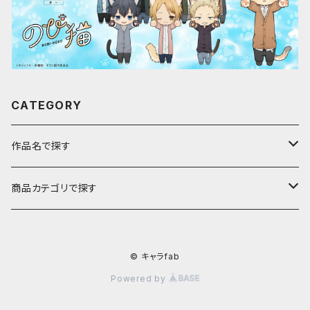
CATEGORY
作品名で探す
ア行
商品カテゴリで探す
アストロノオト
カ行
キャラfab限定描き下ろしイラスト
© キャラfab
彩澄しゅお・りりせ
家庭教師ヒットマンREBORN!
サ行
のび猫
Powered by
ありふれた職業で世界最強
ギヴン