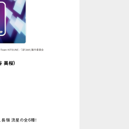
 美桜）
、長嶺 流星の全6種！