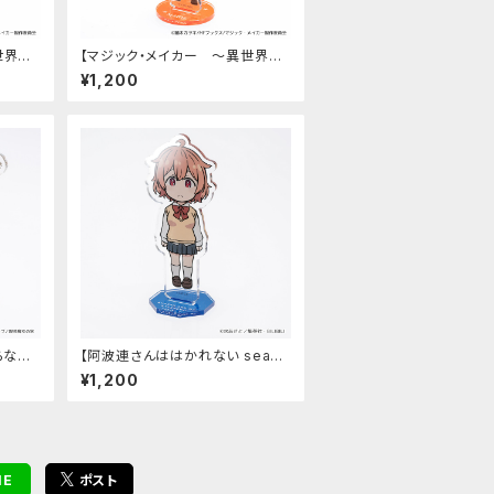
世界魔
【マジック・メイカー ～異世界魔
ンド
法の作り方～】アクリルスタンド
¥1,200
（マリー）
らない
【阿波連さんははかれない seaso
ました
n2】アクリルスタンド（大城みつき）
¥1,200
ド（ファ
NE
ポスト