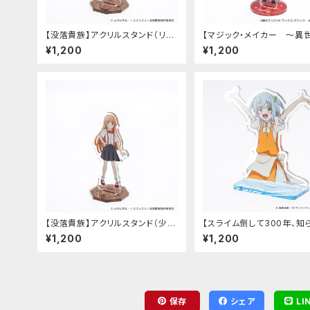
【没落貴族】アクリルスタンド（リア
【マジック・メイカー ～異
ム）
法の作り方～】アクリルスタ
¥1,200
¥1,200
（シオン）
【没落貴族】アクリルスタンド（少女
【スライム倒して300年、知
ラードーン）
うちにレベルMAXになって
¥1,200
¥1,200
～そのに～】アクリルスタン
ルファ）
保存
シェア
LI