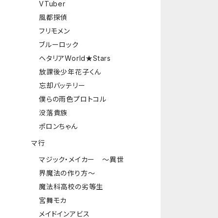
VTuber
風都探偵
フリモメン
ブルーロック
ヘタリアWorld★Stars
放課後少年花子くん
忘却バッテリー
僕らの雨色プロトコル
没落貴族
ポロンちゃん
マ行
マジック・メイカー ～異世
界魔法の作り方～
魔法科高校の劣等生
宮舞モカ
メイドインアビス