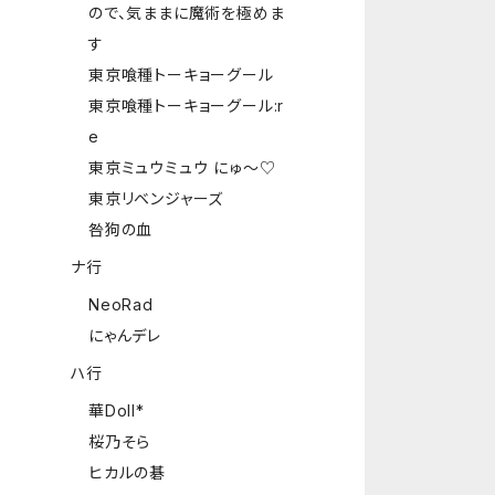
ので、気ままに魔術を極めま
す
東京喰種トーキョーグール
東京喰種トーキョーグール:r
e
東京ミュウミュウ にゅ～♡
東京リベンジャーズ
咎狗の血
ナ行
NeoRad
にゃんデレ
ハ行
華Doll*
桜乃そら
ヒカルの碁