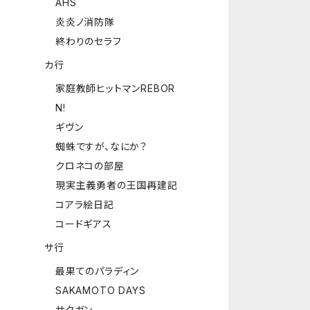
AHS
炎炎ノ消防隊
終わりのセラフ
カ行
家庭教師ヒットマンREBOR
N!
ギヴン
蜘蛛ですが、なにか？
クロネコの部屋
現実主義勇者の王国再建記
コアラ絵日記
コードギアス
サ行
最果てのパラディン
SAKAMOTO DAYS
サクガン