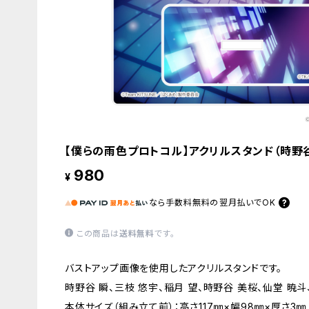
【僕らの雨色プロトコル】アクリルスタンド（時野谷
980
¥
なら
手数料無料の
翌月払いでOK
この商品は
送料無料
です。
バストアップ画像を使用したアクリルスタンドです。
時野谷 瞬、三枝 悠宇、稲月 望、時野谷 美桜、仙堂 暁斗
本体サイズ（組み立て前）：高さ117㎜×幅98㎜×厚さ3㎜