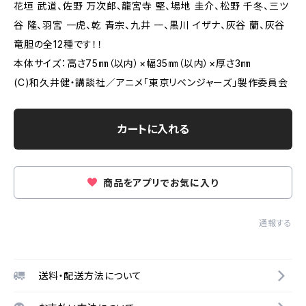
花垣 武道、佐野 万次郎、龍宮寺 堅、場地 圭介、松野 千冬、三ツ
谷 隆、羽宮 一虎、乾 青宗、九井 一、黒川 イザナ、灰谷 蘭、灰谷
竜胆の全12種です！！
本体サイズ：高さ75㎜（以内）×幅35㎜（以内）×厚さ3㎜
(C)和久井健・講談社／アニメ「東京リベンジャーズ」製作委員会
カートに入れる
商品をアプリでお気に入り
通報する
送料・配送方法について