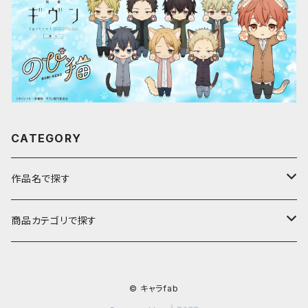
CATEGORY
作品名で探す
ア行
商品カテゴリで探す
アストロノオト
カ行
キャラfab限定描き下ろしイラスト
© キャラfab
彩澄しゅお・りりせ
家庭教師ヒットマンREBORN!
サ行
のび猫