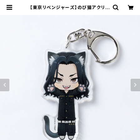
【東京リベンジャーズ】のび猫アクリル
キーホルダー（場地 圭介） | キャラfa
b