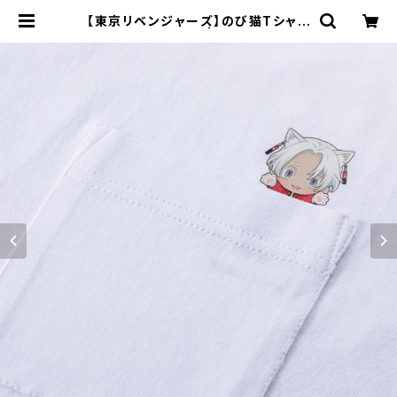
【東京リベンジャーズ】のび猫Tシャツ
（黒川 イザナ） | キャラfab