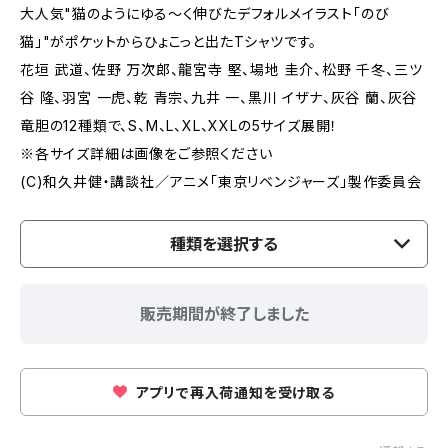
大人気"猫のようにゆる〜く伸びたデフォルメイラスト「のび
猫」"がポケットからひょこっと出たTシャツです。
花垣 武道、佐野 万次郎、龍宮寺 堅、場地 圭介、松野 千冬、三ツ
谷 隆、羽宮 一虎、乾 青宗、九井 一、黒川 イザナ、灰谷 蘭、灰谷
竜胆の12種類で、S、M、L、XL、XXLの5サイズ展開！
※各サイズ詳細は画像をご参照ください
(C)和久井健・講談社／アニメ「東京リベンジャーズ」製作委員会
種類を選択する
販売期間が終了しました
アプリで再入荷通知を受け取る