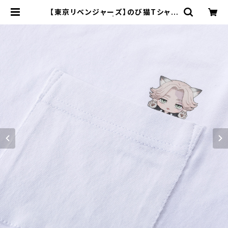
【東京リベンジャーズ】のび猫Tシャツ
（乾 青宗） | キャラfab