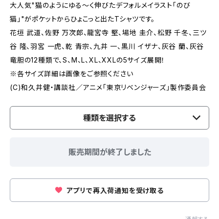
大人気"猫のようにゆる〜く伸びたデフォルメイラスト「のび
猫」"がポケットからひょこっと出たTシャツです。
花垣 武道、佐野 万次郎、龍宮寺 堅、場地 圭介、松野 千冬、三ツ
谷 隆、羽宮 一虎、乾 青宗、九井 一、黒川 イザナ、灰谷 蘭、灰谷
竜胆の12種類で、S、M、L、XL、XXLの5サイズ展開！
※各サイズ詳細は画像をご参照ください
(C)和久井健・講談社／アニメ「東京リベンジャーズ」製作委員会
種類を選択する
販売期間が終了しました
アプリで再入荷通知を受け取る