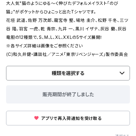
大人気"猫のようにゆる〜く伸びたデフォルメイラスト「のび
猫」"がポケットからひょこっと出たTシャツです。
花垣 武道、佐野 万次郎、龍宮寺 堅、場地 圭介、松野 千冬、三ツ
谷 隆、羽宮 一虎、乾 青宗、九井 一、黒川 イザナ、灰谷 蘭、灰谷
竜胆の12種類で、S、M、L、XL、XXLの5サイズ展開！
※各サイズ詳細は画像をご参照ください
(C)和久井健・講談社／アニメ「東京リベンジャーズ」製作委員会
種類を選択する
販売期間が終了しました
アプリで再入荷通知を受け取る