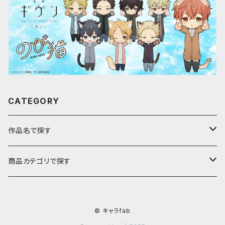
CATEGORY
作品名で探す
ア行
商品カテゴリで探す
アストロノオト
カ行
キャラfab限定描き下ろしイラスト
© キャラfab
彩澄しゅお・りりせ
家庭教師ヒットマンREBORN!
サ行
のび猫