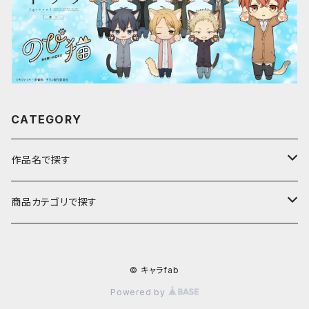
CATEGORY
作品名で探す
ア行
商品カテゴリで探す
アストロノオト
カ行
キャラfab限定描き下ろしイラスト
© キャラfab
彩澄しゅお・りりせ
家庭教師ヒットマンREBORN!
サ行
のび猫
Powered by