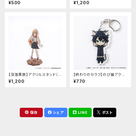
だっぷ
魔法の作り方～】アクリルスタン
¥500
¥1,200
ド（マリー）
【没落貴族】アクリルスタンド（少
【終わりのセラフ】のび猫アクリ
女ラードーン）
ルキーホルダー（百夜優一郎）
¥1,200
¥770
保存
シェア
LINE
ポスト