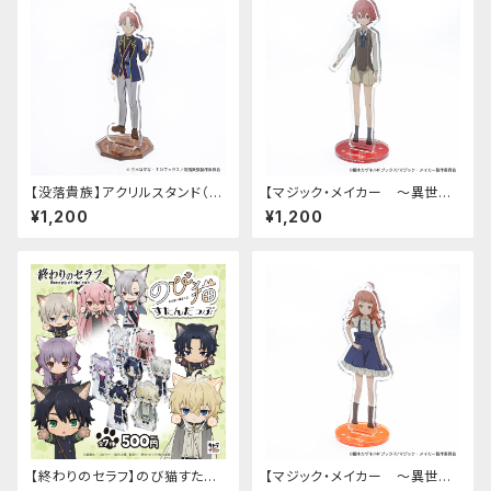
【没落貴族】アクリルスタンド（リ
【マジック・メイカー ～異世界
アム）
魔法の作り方～】アクリルスタン
¥1,200
¥1,200
ド（シオン）
【終わりのセラフ】のび猫すたん
【マジック・メイカー ～異世界