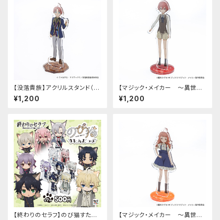
【没落貴族】アクリルスタンド（リ
【マジック・メイカー ～異世界
アム）
魔法の作り方～】アクリルスタン
¥1,200
¥1,200
ド（シオン）
【終わりのセラフ】のび猫すたん
【マジック・メイカー ～異世界