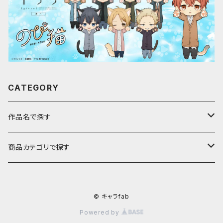
CATEGORY
作品名で探す
ア行
商品カテゴリで探す
アストロノオト
カ行
キャラfab限定描き下ろしイラスト
© キャラfab
彩澄しゅお・りりせ
家庭教師ヒットマンREBORN!
サ行
のび猫
Powered by