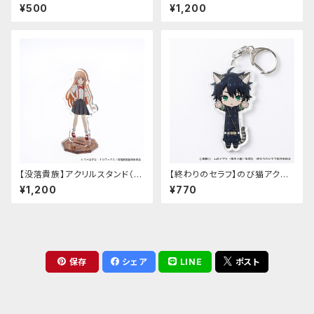
だっぷ
魔法の作り方～】アクリルスタン
¥500
¥1,200
ド（マリー）
【没落貴族】アクリルスタンド（少
【終わりのセラフ】のび猫アクリ
女ラードーン）
ルキーホルダー（百夜優一郎）
¥1,200
¥770
保存
シェア
LINE
ポスト