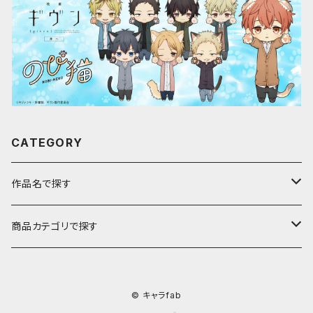
CATEGORY
作品名で探す
ア行
商品カテゴリで探す
アストロノオト
カ行
キャラfab限定描き下ろしイラスト
© キャラfab
彩澄しゅお・りりせ
家庭教師ヒットマンREBORN!
サ行
のび猫