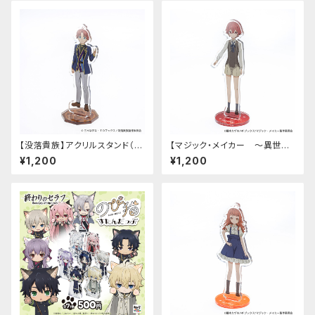
【没落貴族】アクリルスタンド（リ
【マジック・メイカー ～異世界
アム）
魔法の作り方～】アクリルスタン
¥1,200
¥1,200
ド（シオン）