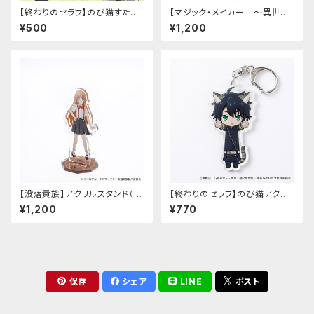
【終わりのセラフ】のび猫すたん
【マジック・メイカー ～異世界
だっぷ
魔法の作り方～】アクリルスタン
¥500
¥1,200
ド（マリー）
【没落貴族】アクリルスタンド（少
【終わりのセラフ】のび猫アクリ
女ラードーン）
ルキーホルダー（百夜優一郎）
¥1,200
¥770
保存
シェア
LINE
ポスト