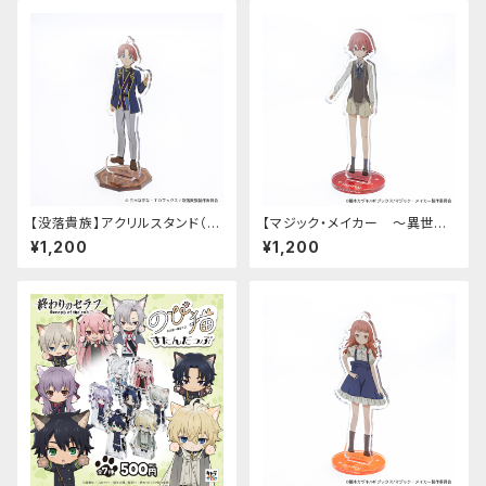
【没落貴族】アクリルスタンド（リ
【マジック・メイカー ～異世界
アム）
魔法の作り方～】アクリルスタン
¥1,200
¥1,200
ド（シオン）