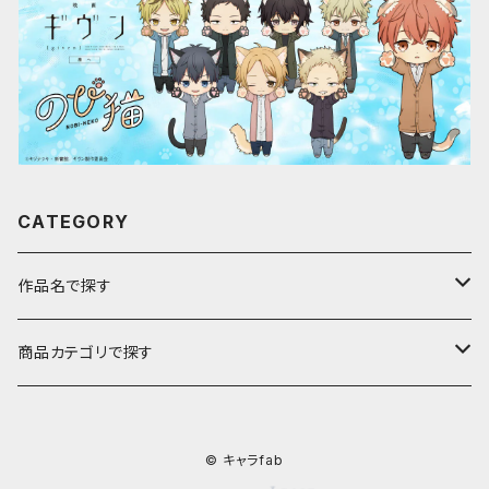
CATEGORY
作品名で探す
ア行
商品カテゴリで探す
アストロノオト
カ行
キャラfab限定描き下ろしイラスト
© キャラfab
彩澄しゅお・りりせ
家庭教師ヒットマンREBORN!
サ行
のび猫