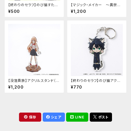
【終わりのセラフ】のび猫すたん
【マジック・メイカー ～異世界
だっぷ
魔法の作り方～】アクリルスタン
¥500
¥1,200
ド（マリー）
【没落貴族】アクリルスタンド（少
【終わりのセラフ】のび猫アクリ
女ラードーン）
ルキーホルダー（百夜優一郎）
¥1,200
¥770
保存
シェア
LINE
ポスト