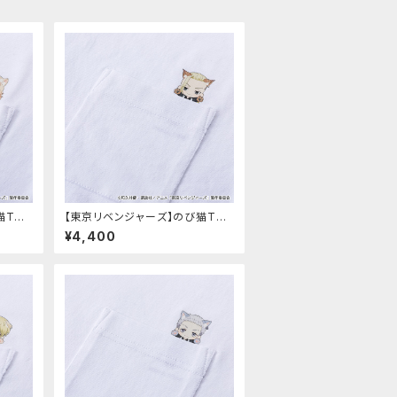
猫Tシ
【東京リベンジャーズ】のび猫Tシ
ャツ（龍宮寺 堅）
¥4,400