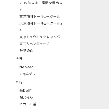
ので、気ままに魔術を極めま
す
東京喰種トーキョーグール
東京喰種トーキョーグール:r
e
東京ミュウミュウ にゅ～♡
東京リベンジャーズ
咎狗の血
ナ行
NeoRad
にゃんデレ
ハ行
華Doll*
桜乃そら
ヒカルの碁