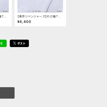
猫Tシ
【東京リベンジャーズ】のび猫Tシ
ャツ（三ツ谷 隆）
¥4,400
NE
ポスト