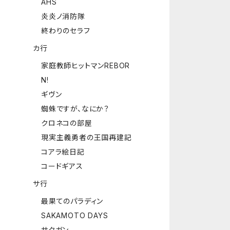
AHS
炎炎ノ消防隊
終わりのセラフ
カ行
家庭教師ヒットマンREBOR
N!
ギヴン
蜘蛛ですが、なにか？
クロネコの部屋
現実主義勇者の王国再建記
コアラ絵日記
コードギアス
サ行
最果てのパラディン
SAKAMOTO DAYS
サクガン