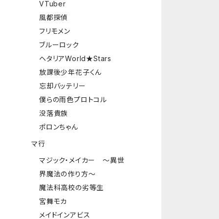
VTuber
風都探偵
フリモメン
ブルーロック
ヘタリアWorld★Stars
放課後少年花子くん
忘却バッテリー
僕らの雨色プロトコル
没落貴族
ポロンちゃん
マ行
マジック・メイカー ～異世
界魔法の作り方～
魔法科高校の劣等生
宮舞モカ
メイドインアビス