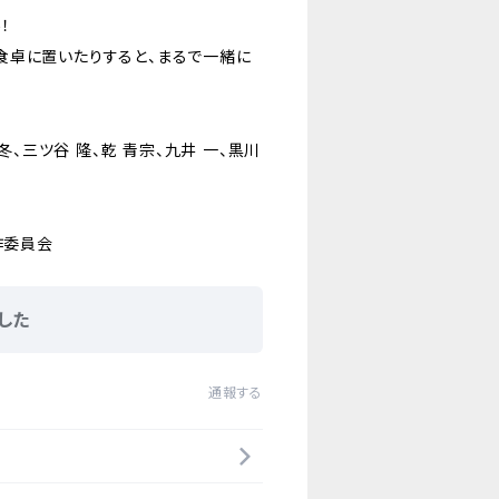
！
食卓に置いたりすると、まるで一緒に
冬、三ツ谷 隆、乾 青宗、九井 一、黒川
作委員会
した
通報する