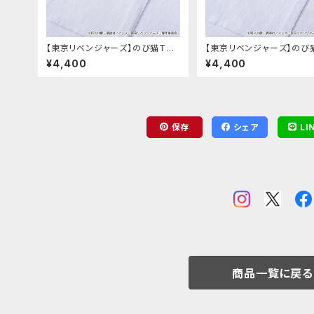
【東京リベンジャーズ】のび猫Tシ
【東京リベンジャーズ】のび
ャツ（場地 圭介）
ャツ（松野 千冬）
¥4,400
¥4,400
保存
シェア
LI
商品一覧に戻る