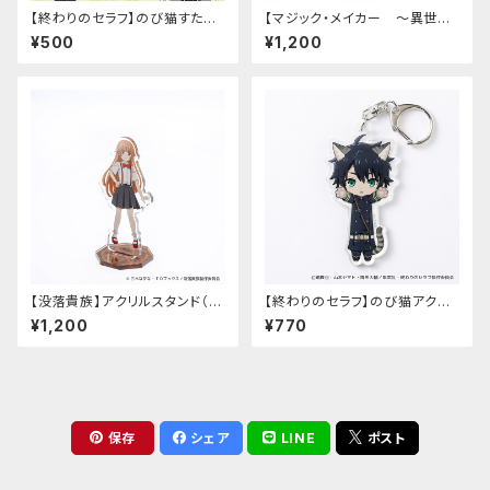
【終わりのセラフ】のび猫すたん
【マジック・メイカー ～異世界
だっぷ
魔法の作り方～】アクリルスタン
¥500
¥1,200
ド（マリー）
【没落貴族】アクリルスタンド（少
【終わりのセラフ】のび猫アクリ
女ラードーン）
ルキーホルダー（百夜優一郎）
¥1,200
¥770
保存
シェア
LINE
ポスト