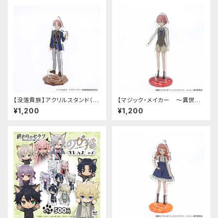
【没落貴族】アクリルスタンド（リ
【マジック・メイカー ～異世界
アム）
魔法の作り方～】アクリルスタン
¥1,200
¥1,200
ド（シオン）