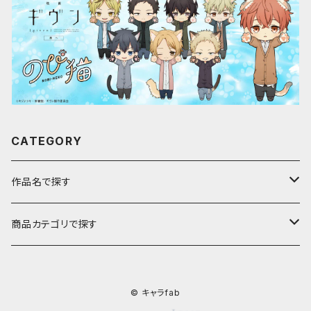
CATEGORY
作品名で探す
ア行
商品カテゴリで探す
アストロノオト
カ行
キャラfab限定描き下ろしイラスト
© キャラfab
彩澄しゅお・りりせ
家庭教師ヒットマンREBORN!
サ行
のび猫