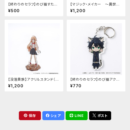
【終わりのセラフ】のび猫すたん
【マジック・メイカー ～異世界
だっぷ
魔法の作り方～】アクリルスタン
¥500
¥1,200
ド（マリー）
【没落貴族】アクリルスタンド（少
【終わりのセラフ】のび猫アクリ
女ラードーン）
ルキーホルダー（百夜優一郎）
¥1,200
¥770
保存
シェア
LINE
ポスト