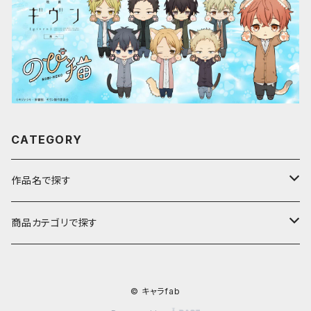
CATEGORY
作品名で探す
ア行
商品カテゴリで探す
アストロノオト
カ行
キャラfab限定描き下ろしイラスト
© キャラfab
彩澄しゅお・りりせ
家庭教師ヒットマンREBORN!
サ行
のび猫