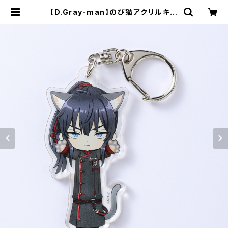
【D.Gray-man】のび猫アクリルキー
ホルダー（神田 ユウ） | キャラfab