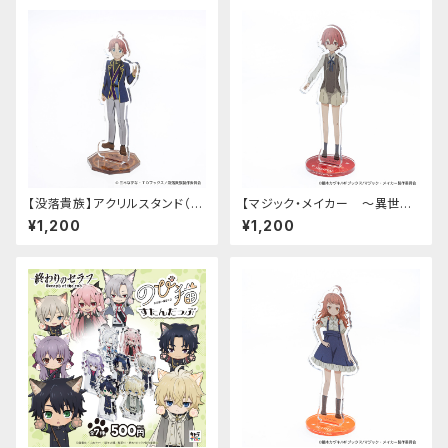
【没落貴族】アクリルスタンド（リ
【マジック・メイカー ～異世界
アム）
魔法の作り方～】アクリルスタン
¥1,200
¥1,200
ド（シオン）