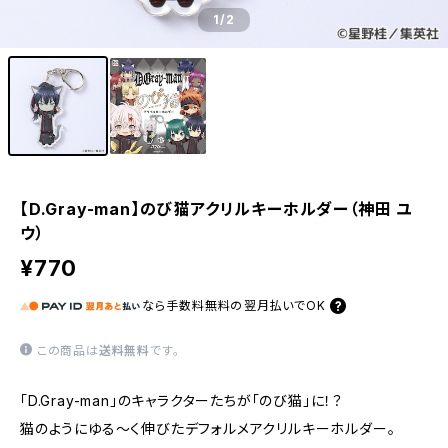
1
/2
【D.Gray-man】のび猫アクリルキーホルダー（神田 ユ
ウ）
¥770
なら
手数料無料の
翌月払いでOK
この商品は
送料無料
です。
「D.Gray-man」のキャラクターたちが「のび猫」に！？
猫のようにゆる〜く伸びたデフォルメアクリルキーホルダー。