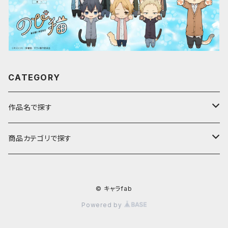
CATEGORY
作品名で探す
ア行
商品カテゴリで探す
アストロノオト
カ行
キャラfab限定描き下ろしイラスト
© キャラfab
彩澄しゅお・りりせ
家庭教師ヒットマンREBORN!
サ行
のび猫
Powered by
ありふれた職業で世界最強
ギヴン