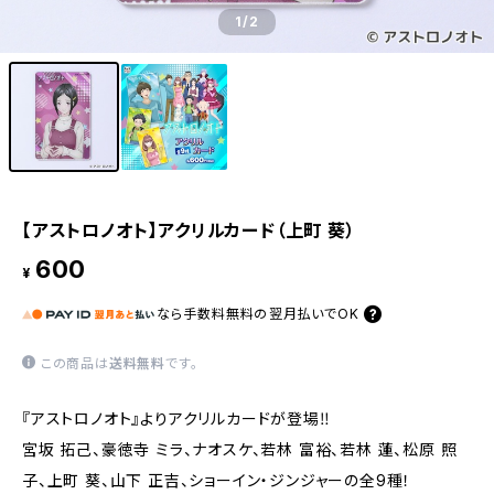
1
/2
【アストロノオト】アクリルカード（上町 葵）
600
¥
なら
手数料無料の
翌月払いでOK
この商品は
送料無料
です。
『アストロノオト』よりアクリルカードが登場‼
宮坂 拓己、豪徳寺 ミラ、ナオスケ、若林 富裕、若林 蓮、松原 照
子、上町 葵、山下 正吉、ショーイン・ジンジャーの全9種！