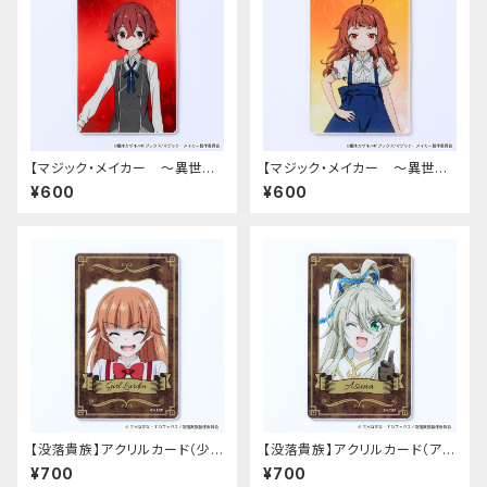
【マジック・メイカー ～異世界
【マジック・メイカー ～異世界
魔法の作り方～】アクリルカード
魔法の作り方～】アクリルカード
¥600
¥600
（シオン）
（マリー）
【没落貴族】アクリルカード（少
【没落貴族】アクリルカード（アス
女ラードーン）
ナ）
¥700
¥700