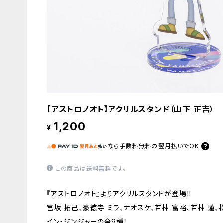
【アストロノオト】アクリルスタンド（山下 正吉）
1,200
¥
なら
手数料無料の
翌月払いでOK
この商品は
送料無料
です。
『アストロノオト』よりアクリルスタンドが登場‼
宮坂 拓己、豪徳寺 ミラ、ナオスケ、若林 富裕、若林 蓮、
イン・ジンジャーの全9種！