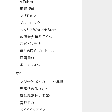
VTuber
風都探偵
フリモメン
ブルーロック
ヘタリアWorld★Stars
放課後少年花子くん
忘却バッテリー
僕らの雨色プロトコル
没落貴族
ポロンちゃん
マ行
マジック・メイカー ～異世
界魔法の作り方～
魔法科高校の劣等生
宮舞モカ
メイドインアビス