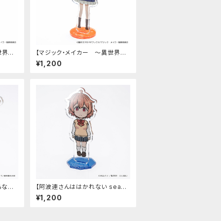
世界魔
【マジック・メイカー ～異世界魔
ンド
法の作り方～】アクリルスタンド
¥1,200
（マリー）
らない
【阿波連さんははかれない seaso
ました
n2】アクリルスタンド（大城みつき）
¥1,200
ド（ファ