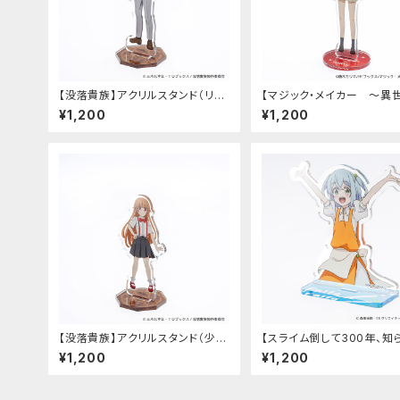
【没落貴族】アクリルスタンド（リア
【マジック・メイカー ～異
ム）
法の作り方～】アクリルスタ
¥1,200
¥1,200
（シオン）
【没落貴族】アクリルスタンド（少女
【スライム倒して300年、知
ラードーン）
うちにレベルMAXになって
¥1,200
¥1,200
～そのに～】アクリルスタン
ルファ）