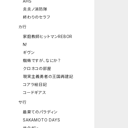
AHS
炎炎ノ消防隊
終わりのセラフ
カ行
家庭教師ヒットマンREBOR
N!
ギヴン
蜘蛛ですが、なにか？
クロネコの部屋
現実主義勇者の王国再建記
コアラ絵日記
コードギアス
サ行
最果てのパラディン
SAKAMOTO DAYS
サクガン