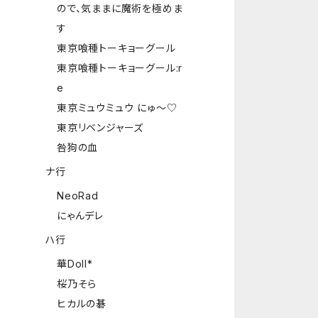
ので、気ままに魔術を極めま
す
東京喰種トーキョーグール
東京喰種トーキョーグール:r
e
東京ミュウミュウ にゅ～♡
東京リベンジャーズ
咎狗の血
ナ行
NeoRad
にゃんデレ
ハ行
華Doll*
桜乃そら
ヒカルの碁