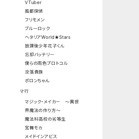
VTuber
風都探偵
フリモメン
ブルーロック
ヘタリアWorld★Stars
放課後少年花子くん
忘却バッテリー
僕らの雨色プロトコル
没落貴族
ポロンちゃん
マ行
マジック・メイカー ～異世
界魔法の作り方～
魔法科高校の劣等生
宮舞モカ
メイドインアビス