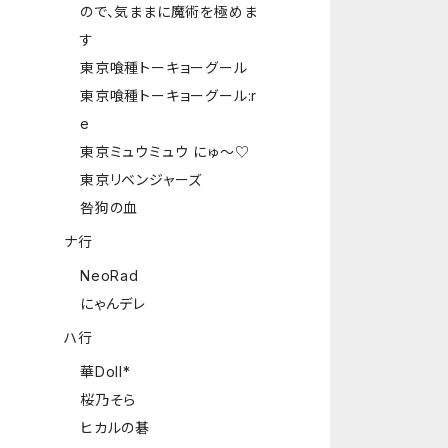
ので、気ままに魔術を極めま
す
東京喰種トーキョーグール
東京喰種トーキョーグール:r
e
東京ミュウミュウ にゅ～♡
東京リベンジャーズ
咎狗の血
ナ行
NeoRad
にゃんデレ
ハ行
華Doll*
桜乃そら
ヒカルの碁