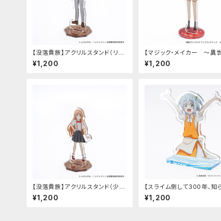
【没落貴族】アクリルスタンド（リア
【マジック・メイカー ～異
ム）
法の作り方～】アクリルスタ
¥1,200
¥1,200
（シオン）
【没落貴族】アクリルスタンド（少女
【スライム倒して300年、知
ラードーン）
うちにレベルMAXになって
¥1,200
¥1,200
～そのに～】アクリルスタン
ルファ）