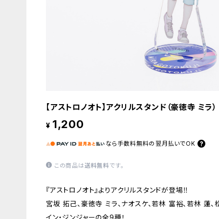
【アストロノオト】アクリルスタンド（豪徳寺 ミラ）
1,200
¥
なら
手数料無料の
翌月払いでOK
この商品は
送料無料
です。
『アストロノオト』よりアクリルスタンドが登場‼
宮坂 拓己、豪徳寺 ミラ、ナオスケ、若林 富裕、若林 蓮、
イン・ジンジャーの全9種！