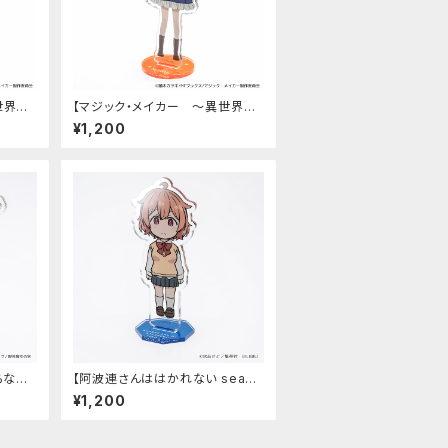
世界魔
【マジック・メイカー ～異世界魔
ンド
法の作り方～】アクリルスタンド
¥1,200
（マリー）
らない
【阿波連さんははかれない seaso
ました
n2】アクリルスタンド（大城みつき）
¥1,200
ド（ファ