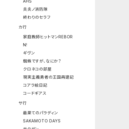
AHS
炎炎ノ消防隊
終わりのセラフ
カ行
家庭教師ヒットマンREBOR
N!
ギヴン
蜘蛛ですが、なにか？
クロネコの部屋
現実主義勇者の王国再建記
コアラ絵日記
コードギアス
サ行
最果てのパラディン
SAKAMOTO DAYS
サクガン