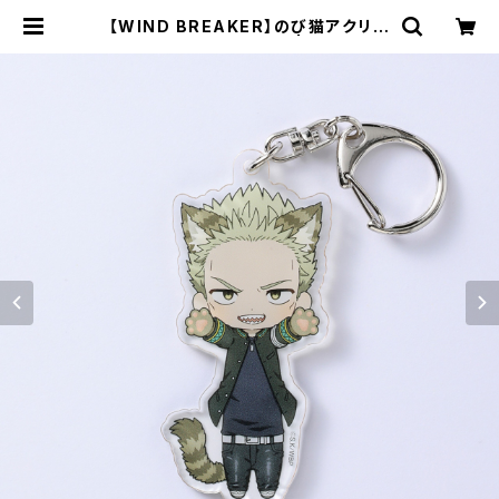
【WIND BREAKER】のび猫アクリル
キーホルダー（柊 登馬） | キャラfab