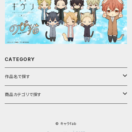
CATEGORY
作品名で探す
ア行
商品カテゴリで探す
アストロノオト
カ行
キャラfab限定描き下ろしイラスト
© キャラfab
彩澄しゅお・りりせ
家庭教師ヒットマンREBORN!
サ行
のび猫