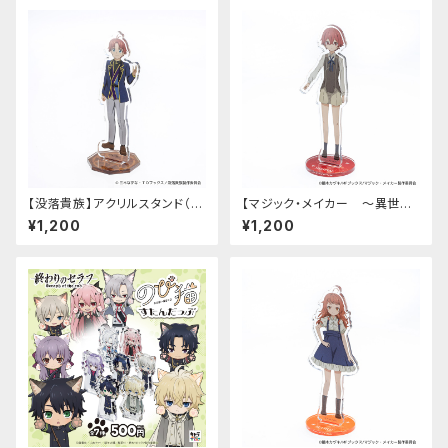
【没落貴族】アクリルスタンド（リ
【マジック・メイカー ～異世界
アム）
魔法の作り方～】アクリルスタン
¥1,200
¥1,200
ド（シオン）