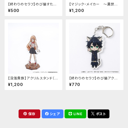
【終わりのセラフ】のび猫すたん
【マジック・メイカー ～異世界
だっぷ
魔法の作り方～】アクリルスタン
¥500
¥1,200
ド（マリー）
【没落貴族】アクリルスタンド（少
【終わりのセラフ】のび猫アクリ
女ラードーン）
ルキーホルダー（百夜優一郎）
¥1,200
¥770
保存
シェア
LINE
ポスト