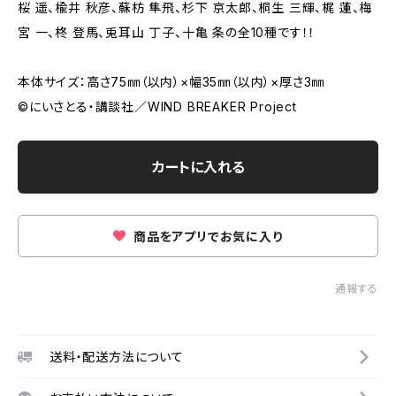
桜 遥、楡井 秋彦、蘇枋 隼飛、杉下 京太郎、桐生 三輝、梶 蓮、梅
宮 一、柊 登馬、兎耳山 丁子、十亀 条の全10種です！！
本体サイズ：高さ75㎜（以内）×幅35㎜（以内）×厚さ3㎜
©にいさとる・講談社／WIND BREAKER Project
カートに入れる
商品をアプリでお気に入り
通報する
送料・配送方法について