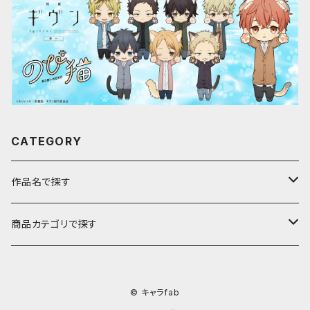
CATEGORY
作品名で探す
ア行
商品カテゴリで探す
アストロノオト
カ行
キャラfab限定描き下ろしイラスト
© キャラfab
彩澄しゅお・りりせ
家庭教師ヒットマンREBORN!
サ行
のび猫