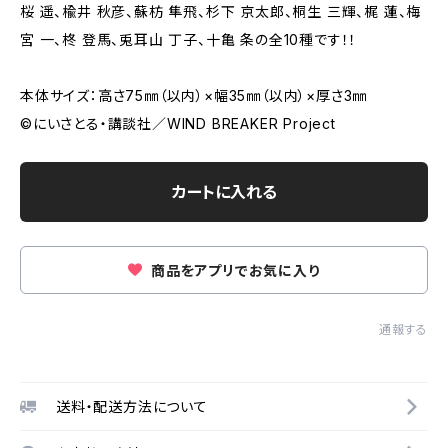
桜 遥、楡井 秋彦、蘇枋 隼飛、杉下 京太郎、桐生 三輝、梶 蓮、梅
宮 一、柊 登馬、兎耳山 丁子、十亀 条の全10種です！！
本体サイズ：高さ75㎜（以内）×幅35㎜（以内）×厚さ3㎜
©にいさとる・講談社／WIND BREAKER Project
カートに入れる
商品をアプリでお気に入り
通報する
送料・配送方法について