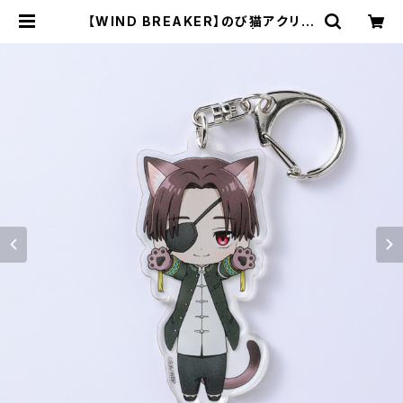
【WIND BREAKER】のび猫アクリル
キーホルダー（蘇枋 隼飛） | キャラfa
b