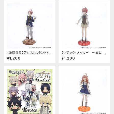
【没落貴族】アクリルスタンド（リ
【マジック・メイカー ～異世界
アム）
魔法の作り方～】アクリルスタン
¥1,200
¥1,200
ド（シオン）