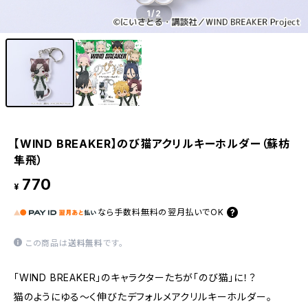
1
/2
【WIND BREAKER】のび猫アクリルキーホルダー（蘇枋
隼飛）
770
¥
なら
手数料無料の
翌月払いでOK
この商品は
送料無料
です。
「WIND BREAKER」のキャラクターたちが「のび猫」に！？
猫のようにゆる〜く伸びたデフォルメアクリルキーホルダー。