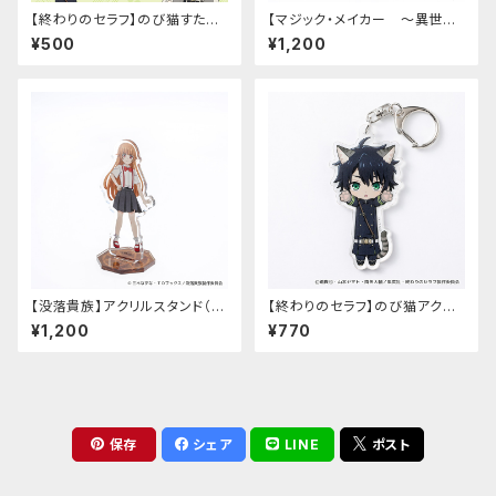
【終わりのセラフ】のび猫すたん
【マジック・メイカー ～異世界
だっぷ
魔法の作り方～】アクリルスタン
¥500
¥1,200
ド（マリー）
【没落貴族】アクリルスタンド（少
【終わりのセラフ】のび猫アクリ
女ラードーン）
ルキーホルダー（百夜優一郎）
¥1,200
¥770
保存
シェア
LINE
ポスト