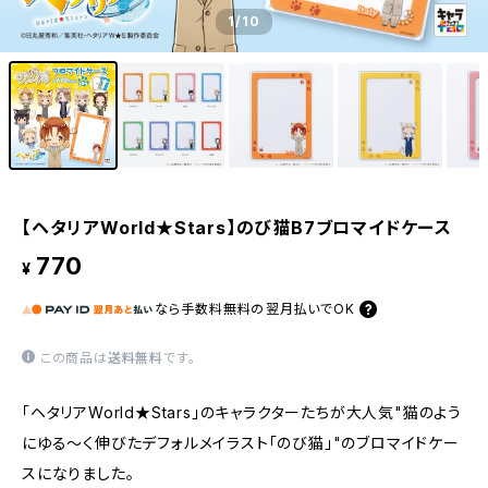
1
/10
【ヘタリアWorld★Stars】のび猫B7ブロマイドケース
770
¥
なら
手数料無料の
翌月払いでOK
この商品は
送料無料
です。
「ヘタリアWorld★Stars」のキャラクターたちが大人気"猫のよう
にゆる〜く伸びたデフォルメイラスト「のび猫」"のブロマイドケー
スになりました。