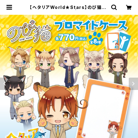
【ヘタリアWorld★Stars】のび猫B7
ブロマイドケース | キャラfab