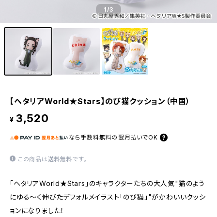
1
/3
【ヘタリアWorld★Stars】のび猫クッション（中国）
3,520
¥
なら
手数料無料の
翌月払いでOK
この商品は
送料無料
です。
「ヘタリアWorld★Stars」のキャラクターたちの大人気"猫のよう
にゆる〜く伸びたデフォルメイラスト「のび猫」"がかわいいクッシ
ョンになりました！