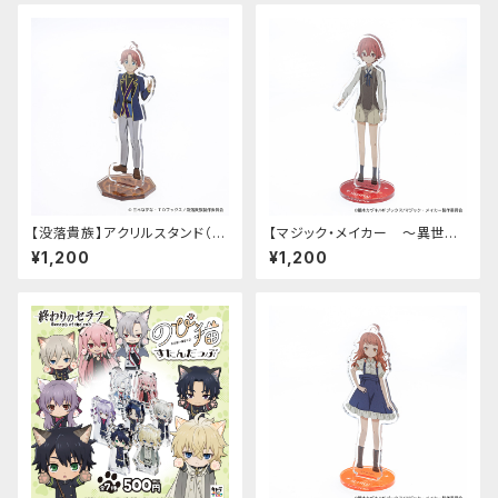
【没落貴族】アクリルスタンド（リ
【マジック・メイカー ～異世界
アム）
魔法の作り方～】アクリルスタン
¥1,200
¥1,200
ド（シオン）