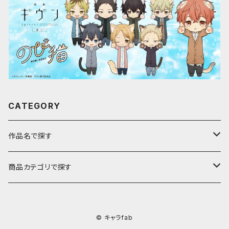
CATEGORY
作品名で探す
ア行
商品カテゴリで探す
アストロノオト
カ行
キャラfab限定描き下ろしイラスト
© キャラfab
彩澄しゅお・りりせ
家庭教師ヒットマンREBORN!
サ行
のび猫