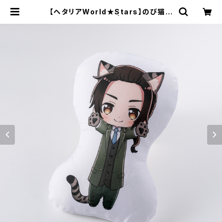
【ヘタリアWorld★Stars】のび猫ク
ッション（中国） | キャラfab