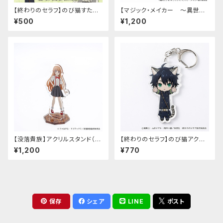
【終わりのセラフ】のび猫すたん
【マジック・メイカー ～異世界
だっぷ
魔法の作り方～】アクリルスタン
¥500
¥1,200
ド（マリー）
【没落貴族】アクリルスタンド（少
【終わりのセラフ】のび猫アクリ
女ラードーン）
ルキーホルダー（百夜優一郎）
¥1,200
¥770
保存
シェア
LINE
ポスト