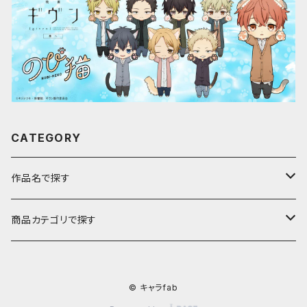
CATEGORY
作品名で探す
ア行
商品カテゴリで探す
アストロノオト
カ行
キャラfab限定描き下ろしイラスト
© キャラfab
彩澄しゅお・りりせ
家庭教師ヒットマンREBORN!
サ行
のび猫