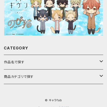
CATEGORY
作品名で探す
ア行
商品カテゴリで探す
アストロノオト
カ行
キャラfab限定描き下ろしイラスト
© キャラfab
彩澄しゅお・りりせ
家庭教師ヒットマンREBORN!
サ行
のび猫