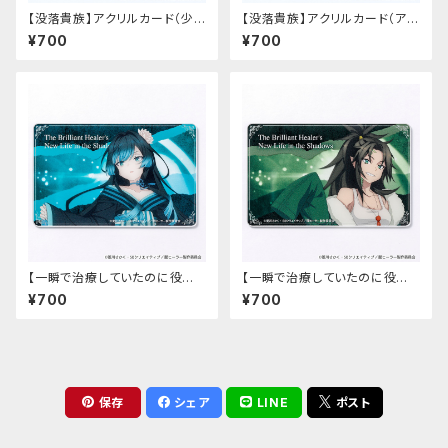
【没落貴族】アクリルカード（少
【没落貴族】アクリルカード（アス
女ラードーン）
ナ）
¥700
¥700
【一瞬で治療していたのに役立
【一瞬で治療していたのに役立
たずと追放された天才治癒師、
たずと追放された天才治癒師、
¥700
¥700
闇ヒーラーとして楽しく生きる】
闇ヒーラーとして楽しく生きる】
アクリルカード（カーミラ）
アクリルカード（ゾフィア）
保存
シェア
LINE
ポスト