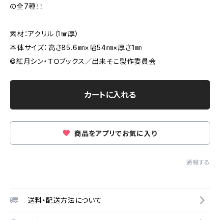
の全7種！！
素材：アクリル（1㎜厚）
本体サイズ：高さ85.6㎜×幅54㎜×厚さ1㎜
©紅月シン・ＴＯブックス／出来そこ製作委員会
カートに入れる
商品をアプリでお気に入り
通報する
送料・配送方法について