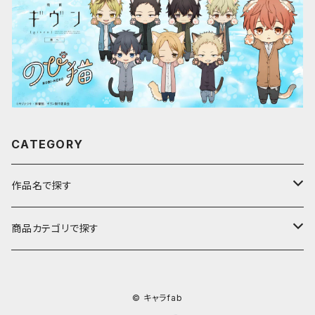
CATEGORY
作品名で探す
ア行
商品カテゴリで探す
アストロノオト
カ行
キャラfab限定描き下ろしイラスト
© キャラfab
彩澄しゅお・りりせ
家庭教師ヒットマンREBORN!
サ行
のび猫