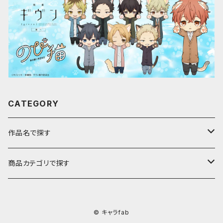
CATEGORY
作品名で探す
ア行
商品カテゴリで探す
アストロノオト
カ行
キャラfab限定描き下ろしイラスト
© キャラfab
彩澄しゅお・りりせ
家庭教師ヒットマンREBORN!