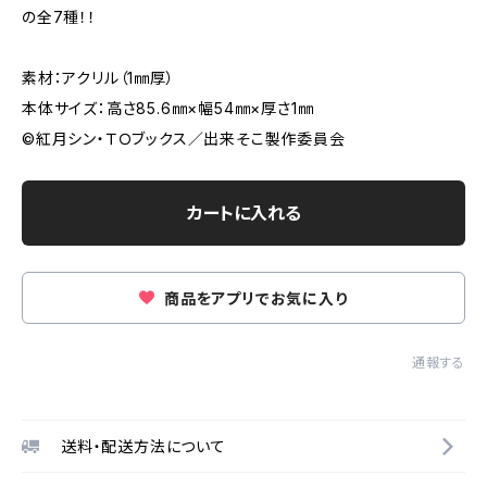
の全7種！！
素材：アクリル（1㎜厚）
本体サイズ：高さ85.6㎜×幅54㎜×厚さ1㎜
©紅月シン・ＴＯブックス／出来そこ製作委員会
カートに入れる
商品をアプリでお気に入り
通報する
送料・配送方法について