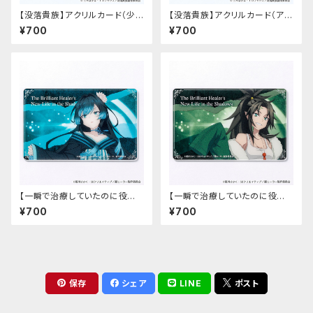
【没落貴族】アクリルカード（少
【没落貴族】アクリルカード（アス
女ラードーン）
ナ）
¥700
¥700
【一瞬で治療していたのに役立
【一瞬で治療していたのに役立
たずと追放された天才治癒師、
たずと追放された天才治癒師、
¥700
¥700
闇ヒーラーとして楽しく生きる】
闇ヒーラーとして楽しく生きる】
アクリルカード（カーミラ）
アクリルカード（ゾフィア）
保存
シェア
LINE
ポスト