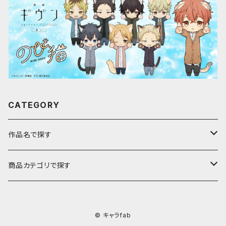
CATEGORY
作品名で探す
ア行
商品カテゴリで探す
アストロノオト
カ行
キャラfab限定描き下ろしイラスト
© キャラfab
彩澄しゅお・りりせ
家庭教師ヒットマンREBORN!