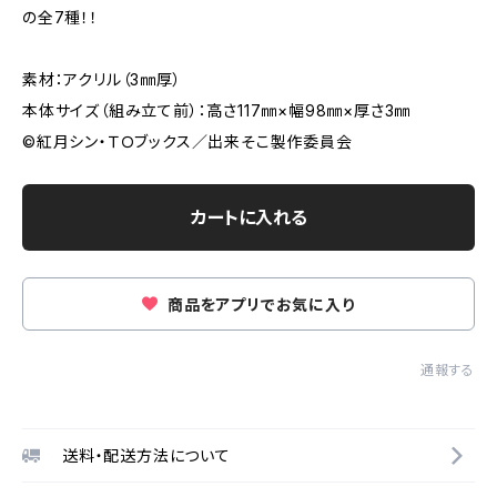
の全7種！！
素材：アクリル（3㎜厚）
本体サイズ（組み立て前）：高さ117㎜×幅98㎜×厚さ3㎜
©紅月シン・ＴＯブックス／出来そこ製作委員会
カートに入れる
商品をアプリでお気に入り
通報する
送料・配送方法について