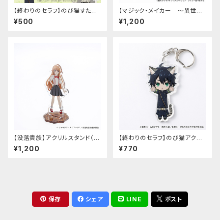
【終わりのセラフ】のび猫すたん
【マジック・メイカー ～異世界
だっぷ
魔法の作り方～】アクリルスタン
¥500
¥1,200
ド（マリー）
【没落貴族】アクリルスタンド（少
【終わりのセラフ】のび猫アクリ
女ラードーン）
ルキーホルダー（百夜優一郎）
¥1,200
¥770
保存
シェア
LINE
ポスト