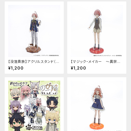
【没落貴族】アクリルスタンド（リ
【マジック・メイカー ～異世界
アム）
魔法の作り方～】アクリルスタン
¥1,200
¥1,200
ド（シオン）