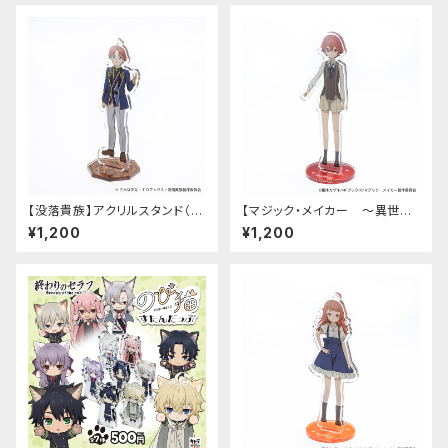
【没落貴族】アクリルスタンド（リ
【マジック・メイカー ～異世界
アム）
魔法の作り方～】アクリルスタン
¥1,200
¥1,200
ド（シオン）