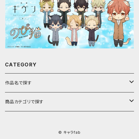
CATEGORY
作品名で探す
ア行
商品カテゴリで探す
アストロノオト
カ行
キャラfab限定描き下ろしイラスト
© キャラfab
彩澄しゅお・りりせ
家庭教師ヒットマンREBORN!