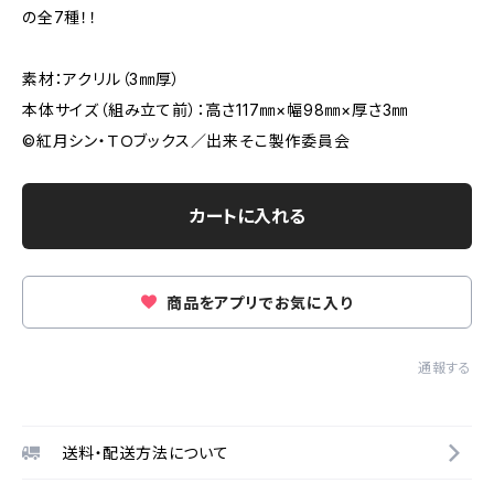
の全7種！！
素材：アクリル（3㎜厚）
本体サイズ（組み立て前）：高さ117㎜×幅98㎜×厚さ3㎜
©紅月シン・ＴＯブックス／出来そこ製作委員会
カートに入れる
商品をアプリでお気に入り
通報する
送料・配送方法について