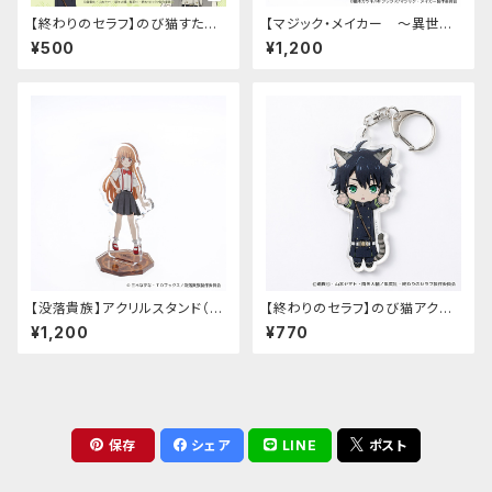
【終わりのセラフ】のび猫すたん
【マジック・メイカー ～異世界
だっぷ
魔法の作り方～】アクリルスタン
¥500
¥1,200
ド（マリー）
【没落貴族】アクリルスタンド（少
【終わりのセラフ】のび猫アクリ
女ラードーン）
ルキーホルダー（百夜優一郎）
¥1,200
¥770
保存
シェア
LINE
ポスト