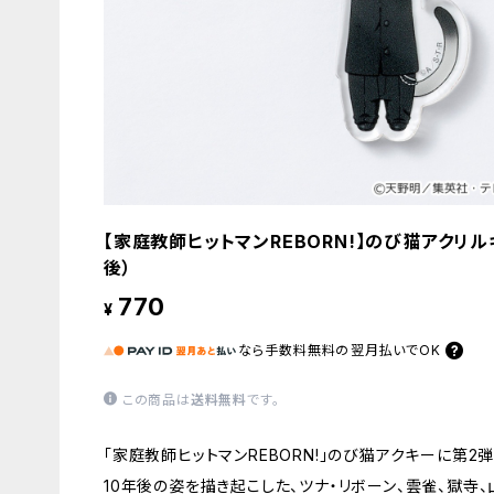
【家庭教師ヒットマンREBORN!】のび猫アクリ
後）
770
¥
なら
手数料無料の
翌月払いでOK
この商品は
送料無料
です。
「家庭教師ヒットマンREBORN!」のび猫アクキーに第2
10年後の姿を描き起こした、ツナ・リボーン、雲雀、獄寺、