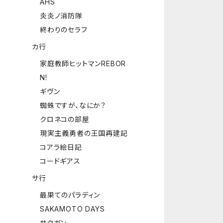
AHS
炎炎ノ消防隊
終わりのセラフ
カ行
家庭教師ヒットマンREBOR
N!
ギヴン
蜘蛛ですが、なにか？
クロネコの部屋
現実主義勇者の王国再建記
コアラ絵日記
コードギアス
サ行
最果てのパラディン
SAKAMOTO DAYS
サクガン