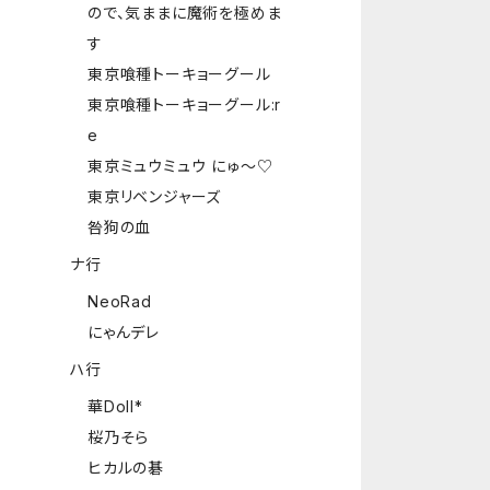
ので、気ままに魔術を極めま
す
東京喰種トーキョーグール
東京喰種トーキョーグール:r
e
東京ミュウミュウ にゅ～♡
東京リベンジャーズ
咎狗の血
ナ行
NeoRad
にゃんデレ
ハ行
華Doll*
桜乃そら
ヒカルの碁