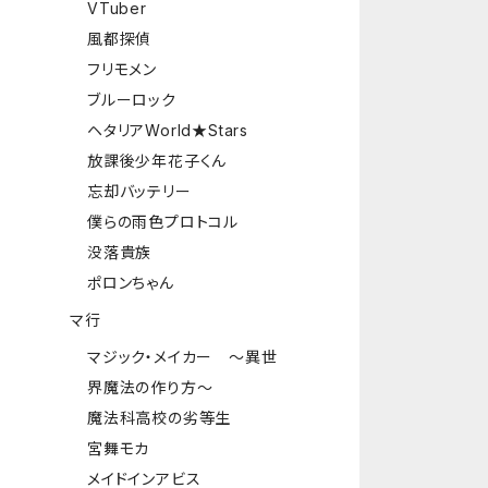
VTuber
風都探偵
フリモメン
ブルーロック
ヘタリアWorld★Stars
放課後少年花子くん
忘却バッテリー
僕らの雨色プロトコル
没落貴族
ポロンちゃん
マ行
マジック・メイカー ～異世
界魔法の作り方～
魔法科高校の劣等生
宮舞モカ
メイドインアビス